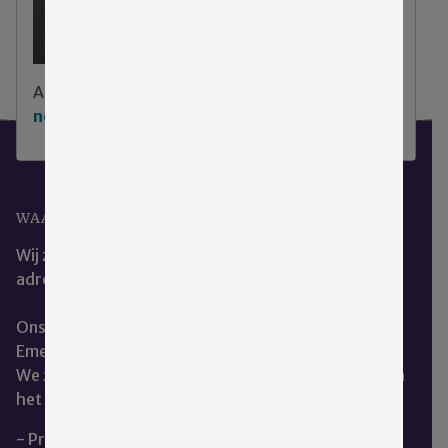
Aarzel niet
klik hier om contact met ons op te
nemen
.
WAAR KUNT U ONS VINDEN?
Wij zijn het beste te bereiken via ons e-mail
adres:
cce@emergis.nl
Ons kantoor is te vinden op de hoofdlocatie van
Emergis te Kloetinge.
We zitten naast de dienst geestelijke verzorging aan
het restaurant.
- Privacy en Cookieverklaring