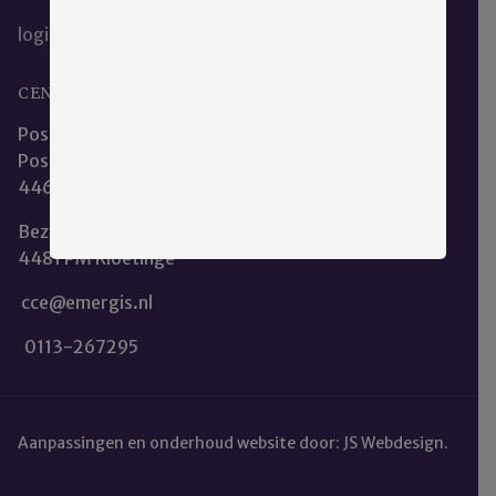
login
CENTRALE CLIËNTENRAAD EMERGIS
Postadres:
Postbus 253
4460 AR Goes
Bezoekadres: Oostmolenweg 101
4481 PM Kloetinge
cce@emergis.nl
0113-267295
Aanpassingen en onderhoud website door:
JS Webdesign
.