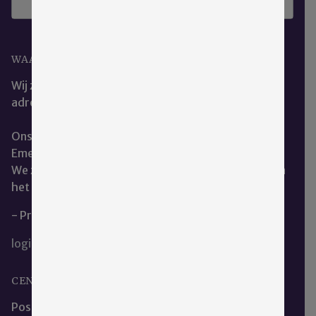
WAAR KUNT U ONS VINDEN?
Wij zijn het beste te bereiken via ons e-mail
adres:
cce@emergis.nl
Ons kantoor is te vinden op de hoofdlocatie van
Emergis te Kloetinge.
We zitten naast de dienst geestelijke verzorging aan
het restaurant.
- Privacy en Cookieverklaring
login
CENTRALE CLIËNTENRAAD EMERGIS
Postadres: