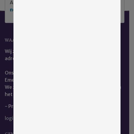
Aarzel niet
klik hier om contact met ons op te
nemen
.
WAAR KUNT U ONS VINDEN?
Wij zijn het beste te bereiken via ons e-mail
adres:
cce@emergis.nl
Ons kantoor is te vinden op de hoofdlocatie van
Emergis te Kloetinge.
We zitten naast de dienst geestelijke verzorging aan
het restaurant.
- Privacy en Cookieverklaring
login