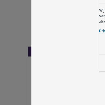
Wij
ver
akk
Pri
Suggesties?
Heeft u klachten, tips of opmerkingen
over de zorg binnen Emergis?