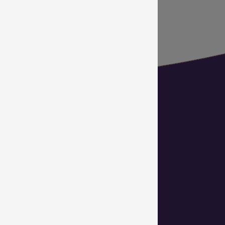
 EMERGIS
g 101