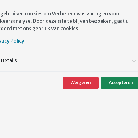
meer informatie:
https://www.manifestoogvoorelkaar.nl/
 gebruiken cookies om Verbeter uw ervaring en voor
keersanalyse. Door deze site te blijven bezoeken, gaat u
oord met ons gebruik van cookies.
VORIG ARTIKEL: NIEUWE LEDEN GEZOCHT
VORIGE
vacy Policy
Details
Weigeren
Accepteren