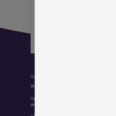
Aarzel niet
klik hier om contact met ons
op te nemen
.
WAAR KUNT U ONS VINDEN?
Wij zijn het beste te bereiken via ons e-mail
Ons kantoor is te vinden op de hoofdlocatie
We zitten naast de dienst geestelijke verzor
- Privacy en Cookieverklaring