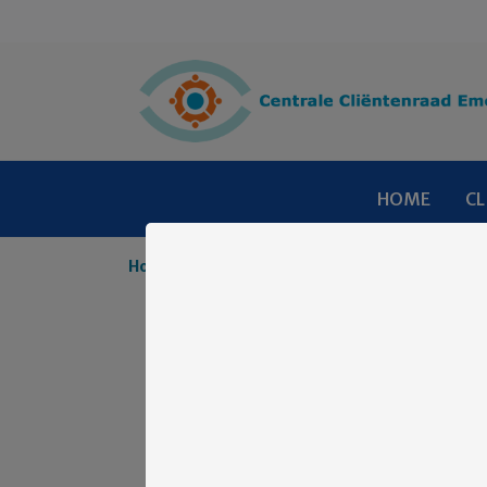
HOME
CL
Home
Nieuws
CCE Nieuws Archief
Oog v
In deze snel
Mensen die de grip op 