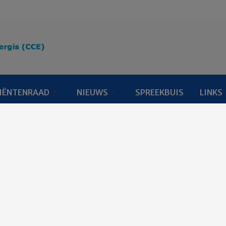
IËNTENRAAD
NIEUWS
SPREEKBUIS
LINKS
oor elkaar
Oog voor elkaar
le complexe maatschappij lukt het soms niet voor iedereen om 
hun leven kwijt zijn, het komt steeds vaker voor. Daarom is het