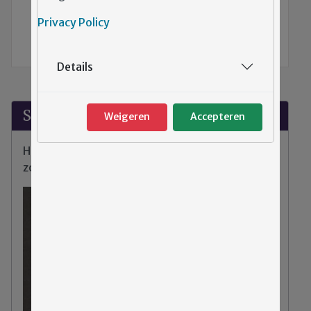
TERUG NAAR DE VORIGE PAGINA
Privacy Policy
Cliëntenraad Emergis
Details
Suggesties?
Weigeren
Accepteren
Heeft u klachten, tips of opmerkingen over de
zorg binnen Emergis?