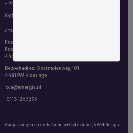
- Privacy en Cookieverklaring
login
CENTRALE CLIËNTENRAAD EMERGIS
Postadres:
Postbus 253
4460 AR Goes
Bezoekadres: Oostmolenweg 101
4481 PM Kloetinge
cce@emergis.nl
0113-267295
Aanpassingen en onderhoud website door:
JS Webdesign
.