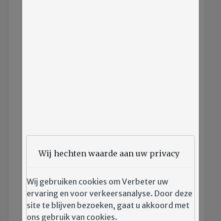
Wij hechten waarde aan uw privacy
Afbeelding:
Spreekbuis Winter 2020
Wij gebruiken cookies om Verbeter uw
Credits:
Redactie Spreekbuis WLB
ervaring en voor verkeersanalyse. Door deze
Joannaplantsoen/drukkerij
site te blijven bezoeken, gaat u akkoord met
ons gebruik van cookies.