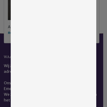
Aarzel niet
klik hier om contact met ons op te
nemen
.
WAAR KUNT U ONS VINDEN?
Wij zijn het beste te bereiken via ons e-mail
adres:
cce@emergis.nl
Ons kantoor is te vinden op de hoofdlocatie van
Emergis te Kloetinge.
We zitten naast de dienst geestelijke verzorging aan
het restaurant.