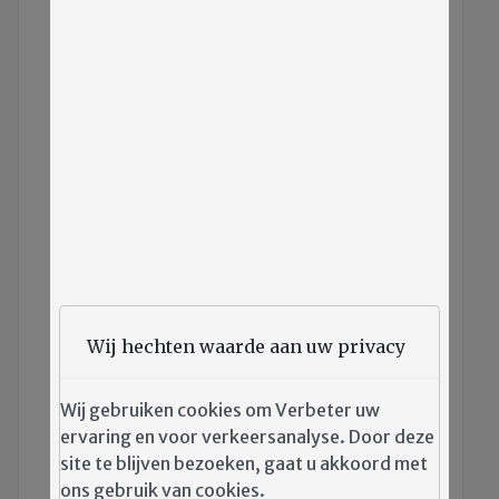
Wij hechten waarde aan uw privacy
Afbeelding:
Spreekbuis Herfst 2025
Wij gebruiken cookies om Verbeter uw
Credits:
Redactie Spreekbuis WLB
ervaring en voor verkeersanalyse. Door deze
Joannaplantsoen/drukkerij
site te blijven bezoeken, gaat u akkoord met
ons gebruik van cookies.