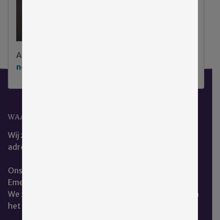
Aarzel niet
klik hier om contact met ons op te
nemen
.
WAAR KUNT U ONS VINDEN?
Wij zijn het beste te bereiken via ons e-mail
adres:
cce@emergis.nl
Ons kantoor is te vinden op de hoofdlocatie van
Emergis te Kloetinge.
We zitten naast de dienst geestelijke verzorging aan
het restaurant.