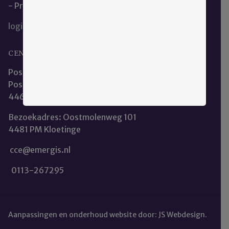
- Privacy en Cookieverklaring
login
CENTRALE CLIËNTENRAAD EMERGIS
Postadres:
Postbus 253
4460 AR Goes
Bezoekadres: Oostmolenweg 101
4481 PM Kloetinge
cce@emergis.nl
0113-267295
Aanpassingen en onderhoud website door:
JS Webdesign
.