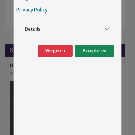
TERUG NAAR DE VORIGE PAGINA
Privacy Policy
Cliëntenraad Emergis
Details
Suggesties?
Weigeren
Accepteren
Heeft u klachten, tips of opmerkingen over de
zorg binnen Emergis?